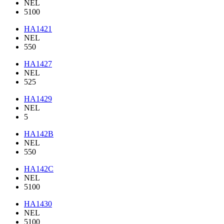
NEL
5100
HA1421
NEL
550
HA1427
NEL
525
HA1429
NEL
5
HA142B
NEL
550
HA142C
NEL
5100
HA1430
NEL
5100