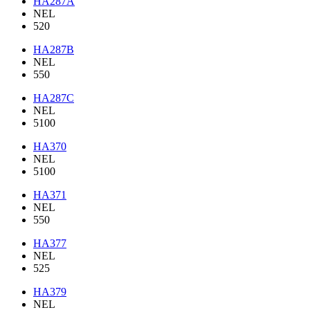
HA287A
NEL
520
HA287B
NEL
550
HA287C
NEL
5100
HA370
NEL
5100
HA371
NEL
550
HA377
NEL
525
HA379
NEL