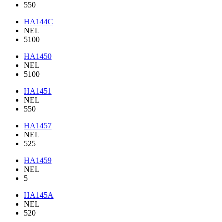
550
HA144C
NEL
5100
HA1450
NEL
5100
HA1451
NEL
550
HA1457
NEL
525
HA1459
NEL
5
HA145A
NEL
520